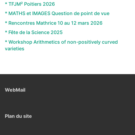
* TFJM² Poitiers 2026
* MATHS et IMAGES Question de point de vue
* Rencontres Mathrice 10 au 12 mars 2026
* Fête de la Science 2025
* Workshop Arithmetics of non-positively curved
varieties
WebMail
Plan du site