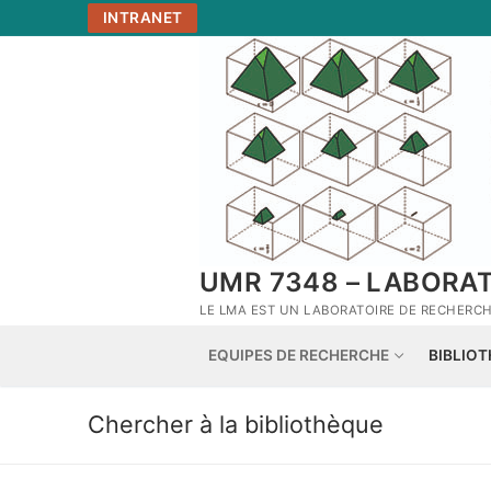
Aller
INTRANET
au
contenu
UMR 7348 – LABORA
LE LMA EST UN LABORATOIRE DE RECHERCHE
EQUIPES DE RECHERCHE
BIBLIO
Chercher à la bibliothèque