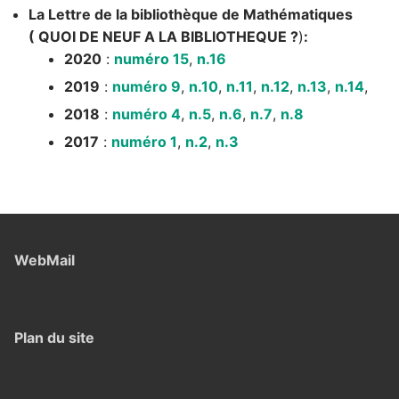
La Lettre de la bibliothèque de Mathématiques
( QUOI DE NEUF A LA BIBLIOTHEQUE ?
)
:
2020
:
numéro 15
,
n.16
2019
:
numéro 9
,
n.10
,
n.11
,
n.12
,
n.13
,
n.14
,
2018
:
numéro 4
,
n.5
,
n.6
,
n.7
,
n.8
2017
:
numéro 1
,
n.2
,
n.3
WebMail
Plan du site