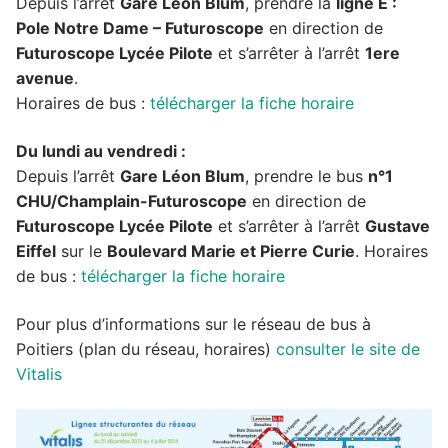
Depuis l’arrêt
Gare Léon Blum
, prendre la
ligne E :
Pole Notre Dame – Futuroscope
en direction de
Futuroscope Lycée Pilote
et s’arrêter à l’arrêt
1ere
avenue
.
Horaires de bus :
télécharger la fiche horaire
Du lundi au vendredi :
Depuis l’arrêt
Gare Léon Blum
, prendre le bus
n°1
CHU/Champlain-Futuroscope
en direction de
Futuroscope Lycée Pilote
et s’arrêter à l’arrêt
Gustave
Eiffel
sur le
Boulevard Marie et Pierre Curie
. Horaires
de bus :
télécharger la fiche horaire
Pour plus d’informations sur le réseau de bus à
Poitiers (plan du réseau, horaires)
consulter le site de
Vitalis