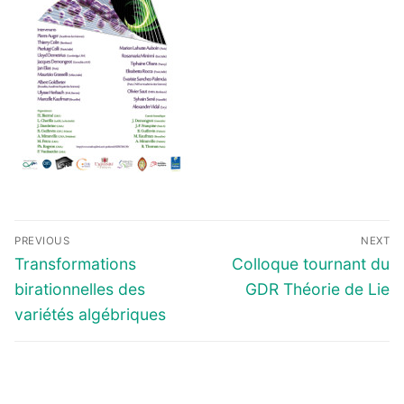
Navigation
PREVIOUS
NEXT
de
Previous
Next
Transformations
Colloque tournant du
l’article
post:
post:
birationnelles des
GDR Théorie de Lie
variétés algébriques