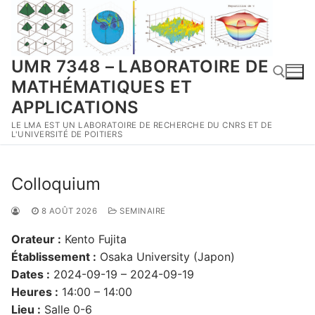
Aller
au
contenu
UMR 7348 – LABORATOIRE DE
MATHÉMATIQUES ET
APPLICATIONS
LE LMA EST UN LABORATOIRE DE RECHERCHE DU CNRS ET DE
Rechercher :
L'UNIVERSITÉ DE POITIERS
Colloquium
8 AOÛT 2026
SEMINAIRE
Orateur :
Kento Fujita
Établissement :
Osaka University (Japon)
Dates :
2024-09-19 – 2024-09-19
Heures :
14:00 – 14:00
Lieu :
Salle 0-6