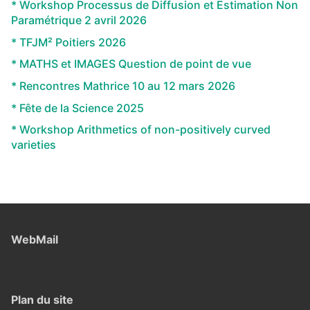
* Workshop Processus de Diffusion et Estimation Non
Paramétrique 2 avril 2026
* TFJM² Poitiers 2026
* MATHS et IMAGES Question de point de vue
* Rencontres Mathrice 10 au 12 mars 2026
* Fête de la Science 2025
* Workshop Arithmetics of non-positively curved
varieties
WebMail
Plan du site