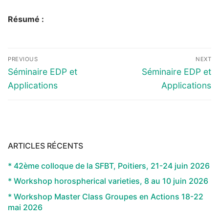
Résumé :
Navigation
PREVIOUS
NEXT
de
Previous
Next
Séminaire EDP et
Séminaire EDP et
l’article
post:
post:
Applications
Applications
ARTICLES RÉCENTS
* 42ème colloque de la SFBT, Poitiers, 21-24 juin 2026
* Workshop horospherical varieties, 8 au 10 juin 2026
* Workshop Master Class Groupes en Actions 18-22
mai 2026