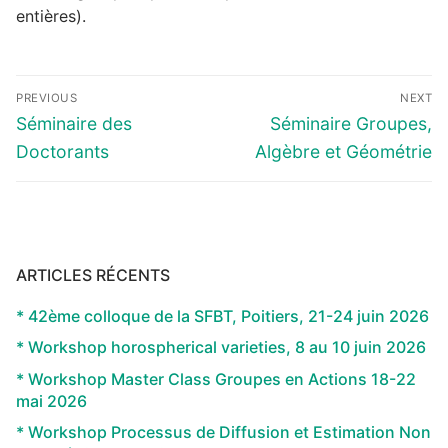
entières).
Navigation
PREVIOUS
NEXT
de
Previous
Next
Séminaire des
Séminaire Groupes,
l’article
post:
post:
Doctorants
Algèbre et Géométrie
ARTICLES RÉCENTS
* 42ème colloque de la SFBT, Poitiers, 21-24 juin 2026
* Workshop horospherical varieties, 8 au 10 juin 2026
* Workshop Master Class Groupes en Actions 18-22
mai 2026
* Workshop Processus de Diffusion et Estimation Non