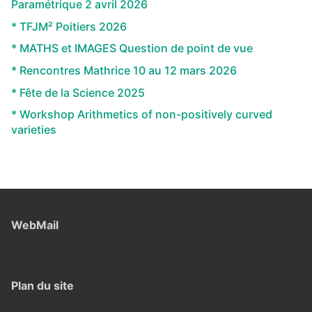
Paramétrique 2 avril 2026
* TFJM² Poitiers 2026
* MATHS et IMAGES Question de point de vue
* Rencontres Mathrice 10 au 12 mars 2026
* Fête de la Science 2025
* Workshop Arithmetics of non-positively curved
varieties
WebMail
Plan du site