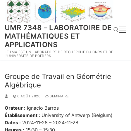
Aller
au
contenu
UMR 7348 – LABORATOIRE DE
MATHÉMATIQUES ET
APPLICATIONS
LE LMA EST UN LABORATOIRE DE RECHERCHE DU CNRS ET DE
Rechercher :
L'UNIVERSITÉ DE POITIERS
Groupe de Travail en Géométrie
Algébrique
6 AOÛT 2026
SEMINAIRE
Orateur :
Ignacio Barros
Établissement :
University of Antwerp (Belgium)
Dates :
2024-11-28 – 2024-11-28
Heures :
15:30 – 15:30