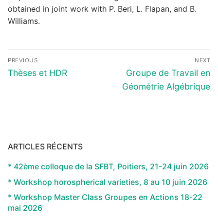
obtained in joint work with P. Beri, L. Flapan, and B.
Williams.
Navigation
PREVIOUS
NEXT
de
Previous
Next
Thèses et HDR
Groupe de Travail en
l’article
post:
post:
Géométrie Algébrique
ARTICLES RÉCENTS
* 42ème colloque de la SFBT, Poitiers, 21-24 juin 2026
* Workshop horospherical varieties, 8 au 10 juin 2026
* Workshop Master Class Groupes en Actions 18-22
mai 2026