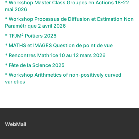
* Workshop Master Class Groupes en Actions 18-22
mai 2026
* Workshop Processus de Diffusion et Estimation Non
Paramétrique 2 avril 2026
* TFJM² Poitiers 2026
* MATHS et IMAGES Question de point de vue
* Rencontres Mathrice 10 au 12 mars 2026
* Fête de la Science 2025
* Workshop Arithmetics of non-positively curved
varieties
WebMail