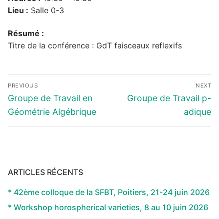
Lieu :
Salle 0-3
Résumé :
Titre de la conférence : GdT faisceaux reflexifs
Navigation
PREVIOUS
NEXT
de
Previous
Next
Groupe de Travail en
Groupe de Travail p-
l’article
post:
post:
Géométrie Algébrique
adique
ARTICLES RÉCENTS
* 42ème colloque de la SFBT, Poitiers, 21-24 juin 2026
* Workshop horospherical varieties, 8 au 10 juin 2026