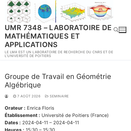
Aller
au
contenu
UMR 7348 – LABORATOIRE DE
MATHÉMATIQUES ET
APPLICATIONS
LE LMA EST UN LABORATOIRE DE RECHERCHE DU CNRS ET DE
Rechercher :
L'UNIVERSITÉ DE POITIERS
Groupe de Travail en Géométrie
Algébrique
7 AOÛT 2026
SEMINAIRE
Orateur :
Enrica Floris
Établissement :
Université de Poitiers (France)
Dates :
2024-04-11 – 2024-04-11
Heures :
15:30 – 15:30