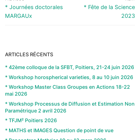
de
Previous
Next
* Journées doctorales
* Fête de la Science
l’article
post:
post:
MARGAUx
2023
ARTICLES RÉCENTS
* 42ème colloque de la SFBT, Poitiers, 21-24 juin 2026
* Workshop horospherical varieties, 8 au 10 juin 2026
* Workshop Master Class Groupes en Actions 18-22
mai 2026
* Workshop Processus de Diffusion et Estimation Non
Paramétrique 2 avril 2026
* TFJM² Poitiers 2026
* MATHS et IMAGES Question de point de vue