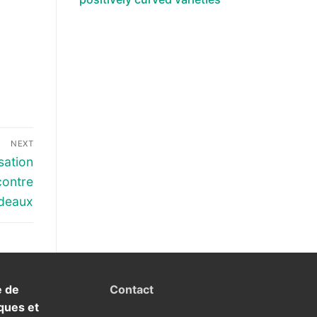
NEXT
sation
contre
rdeaux
e de
Contact
ques et