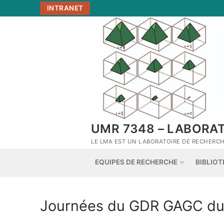
Aller
INTRANET
au
contenu
UMR 7348 – LABORA
LE LMA EST UN LABORATOIRE DE RECHERCHE
EQUIPES DE RECHERCHE
BIBLIO
Journées du GDR GAGC du 