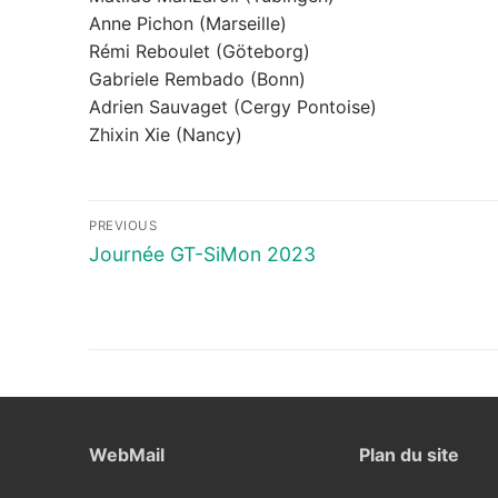
Anne Pichon (Marseille)
Rémi Reboulet (Göteborg)
Gabriele Rembado (Bonn)
Adrien Sauvaget (Cergy Pontoise)
Zhixin Xie (Nancy)
Navigation
PREVIOUS
de
Previous
Journée GT-SiMon 2023
post:
l’article
WebMail
Plan du site