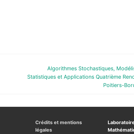
Next
Algorithmes Stochastiques, Modéli
post:
Statistiques et Applications Quatrième Ren
Poitiers-Bo
Crédits et mentions
Laboratoir
légales
Mathémati