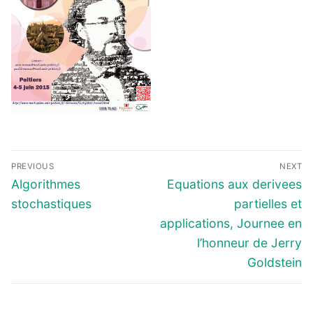
Navigation
PREVIOUS
NEXT
de
Previous
Next
Algorithmes
Equations aux derivees
l’article
post:
post:
stochastiques
partielles et
applications, Journee en
l’honneur de Jerry
Goldstein