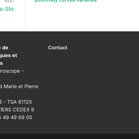
NEXT
s-Stic
e de
Contact
ques et
ns
uroscope -
d Marie et Pierre
3 - TSA 61125
TIERS CEDEX 9
 49 49 69 00