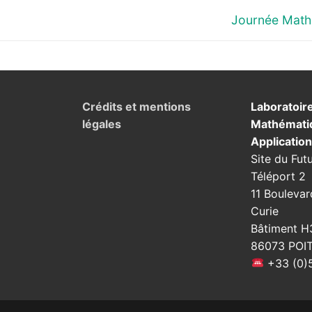
Next
Journée Math
post:
Crédits et mentions
Laboratoir
légales
Mathémati
Applicatio
Site du Fut
Téléport 2
11 Boulevar
Curie
Bâtiment H
86073 POI
+33 (0)5