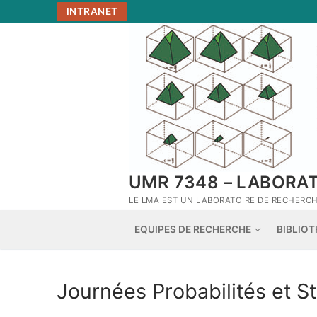
Aller
INTRANET
au
contenu
UMR 7348 – LABORA
LE LMA EST UN LABORATOIRE DE RECHERCHE
EQUIPES DE RECHERCHE
BIBLIO
Journées Probabilités et St