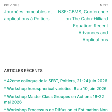
Navigation
PREVIOUS
NEXT
de
Previous
Next
Journées immeubles et
NSF-CBMS, Conference
l’article
post:
post:
applications à Poitiers
on The Cahn-Hilliard
Equation: Recent
Advances and
Applications
ARTICLES RÉCENTS
* 42ème colloque de la SFBT, Poitiers, 21-24 juin 2026
* Workshop horospherical varieties, 8 au 10 juin 2026
* Workshop Master Class Groupes en Actions 18-22
mai 2026
* Workshop Processus de Diffusion et Estimation Non