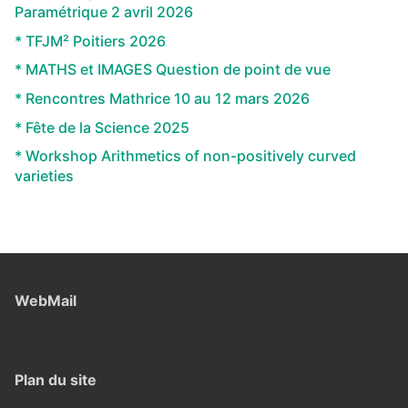
Paramétrique 2 avril 2026
* TFJM² Poitiers 2026
* MATHS et IMAGES Question de point de vue
* Rencontres Mathrice 10 au 12 mars 2026
* Fête de la Science 2025
* Workshop Arithmetics of non-positively curved
varieties
WebMail
Plan du site