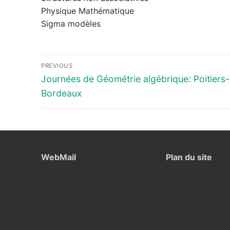
Physique Mathématique
Sigma modèles
Navigation
PREVIOUS
de
Previous
Journées de Géométrie algébrique: Poitiers-
post:
Bordeaux
l’article
WebMail
Plan du site