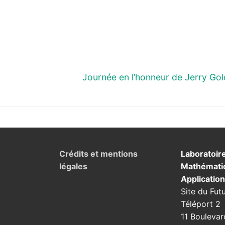
Next
Journée en l’honneur de Jerry Gol
post:
Crédits et mentions
Laboratoir
légales
Mathémati
Applicatio
Site du Fut
Téléport 2
11 Boulevar