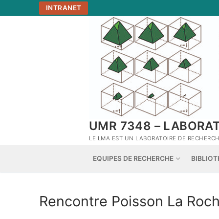
Aller
INTRANET
au
contenu
UMR 7348 – LABORA
LE LMA EST UN LABORATOIRE DE RECHERCHE
EQUIPES DE RECHERCHE
BIBLIO
Rencontre Poisson La Roch