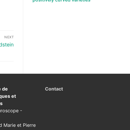
NEXT
dstein
e de
Contact
ques et
ns
uroscope -
d Marie et Pierre