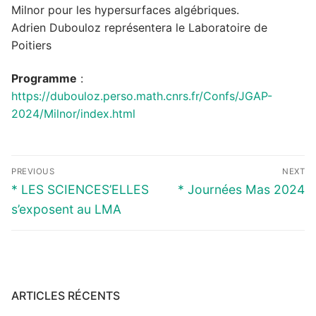
Milnor pour les hypersurfaces algébriques.
Adrien Dubouloz représentera le Laboratoire de
Poitiers
Programme
:
https://dubouloz.perso.math.cnrs.fr/Confs/JGAP-
2024/Milnor/index.html
Navigation
PREVIOUS
NEXT
de
Previous
Next
* LES SCIENCES’ELLES
* Journées Mas 2024
l’article
post:
post:
s’exposent au LMA
ARTICLES RÉCENTS