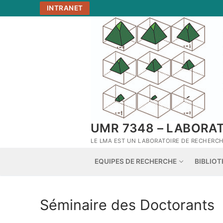
Aller
INTRANET
au
contenu
UMR 7348 – LABORA
LE LMA EST UN LABORATOIRE DE RECHERCHE
EQUIPES DE RECHERCHE
BIBLIO
Séminaire des Doctorants