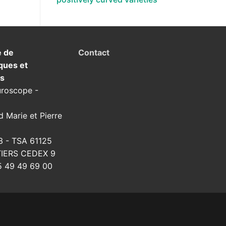
e de
Contact
ques et
ns
uroscope -
d Marie et Pierre
3 - TSA 61125
TIERS CEDEX 9
 49 49 69 00