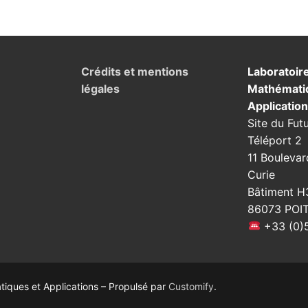
Crédits et mentions
Laboratoir
légales
Mathémati
Applicatio
Site du Fut
Téléport 2
11 Boulevar
Curie
Bâtiment H
86073 POI
+33 (0)5
ques et Applications – Propulsé par
Customify
.