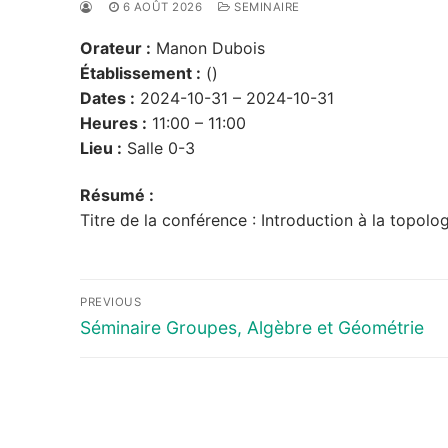
6 AOÛT 2026
SEMINAIRE
Orateur :
Manon Dubois
Établissement :
()
Dates :
2024-10-31 – 2024-10-31
Heures :
11:00 – 11:00
Lieu :
Salle 0-3
Résumé :
Titre de la conférence : Introduction à la topolo
Navigation
PREVIOUS
de
Previous
Séminaire Groupes, Algèbre et Géométrie
post:
l’article