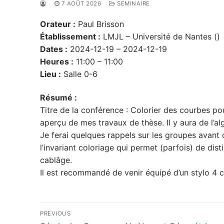
7 AOÛT 2026
SEMINAIRE
Orateur :
Paul Brisson
Établissement :
LMJL – Université de Nantes ()
Dates :
2024-12-19 – 2024-12-19
Heures :
11:00 – 11:00
Lieu :
Salle 0-6
Résumé :
Titre de la conférence : Colorier des courbes p
aperçu de mes travaux de thèse. Il y aura de l’al
Je ferai quelques rappels sur les groupes avant 
l’invariant coloriage qui permet (parfois) de dis
cablâge.
Il est recommandé de venir équipé d’un stylo 4 c
Navigation
PREVIOUS