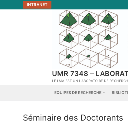
Aller
INTRANET
au
contenu
UMR 7348 – LABORA
LE LMA EST UN LABORATOIRE DE RECHERCHE
EQUIPES DE RECHERCHE
BIBLIO
Séminaire des Doctorants