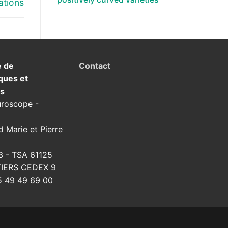
ations
e de
Contact
ques et
ns
uroscope -
d Marie et Pierre
3 - TSA 61125
TIERS CEDEX 9
 49 49 69 00