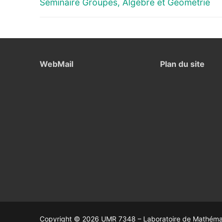
de
Previous
Séminaire Groupes, Algèbre et Géométrie
post:
l’article
WebMail
Plan du site
Copyright © 2026 UMR 7348 – Laboratoire de Mathémati