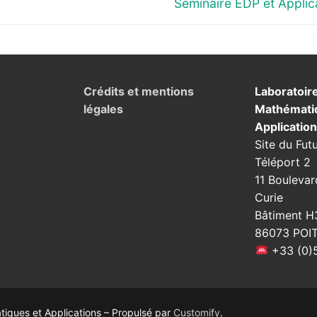
Next
Séminaire EDP et Applic
post:
Crédits et mentions
Laboratoir
légales
Mathémati
Applicatio
Site du Fut
Téléport 2
11 Boulevar
Curie
Bâtiment H
86073 POI
+33 (0)5
ques et Applications – Propulsé par
Customify
.