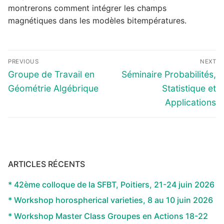
montrerons comment intégrer les champs
magnétiques dans les modèles bitempératures.
Navigation
PREVIOUS
NEXT
de
Previous
Next
Groupe de Travail en
Séminaire Probabilités,
l’article
post:
post:
Géométrie Algébrique
Statistique et
Applications
ARTICLES RÉCENTS
* 42ème colloque de la SFBT, Poitiers, 21-24 juin 2026
* Workshop horospherical varieties, 8 au 10 juin 2026
* Workshop Master Class Groupes en Actions 18-22