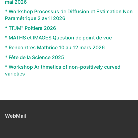
mai 2026
* Workshop Processus de Diffusion et Estimation Non
Paramétrique 2 avril 2026
* TFJM² Poitiers 2026
* MATHS et IMAGES Question de point de vue
* Rencontres Mathrice 10 au 12 mars 2026
* Fête de la Science 2025
* Workshop Arithmetics of non-positively curved
varieties
WebMail