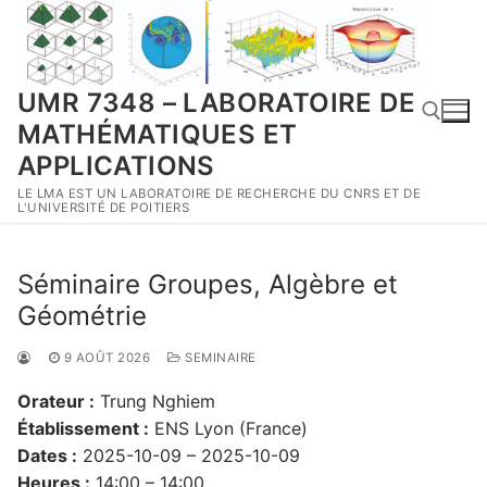
Aller
au
contenu
UMR 7348 – LABORATOIRE DE
MATHÉMATIQUES ET
APPLICATIONS
LE LMA EST UN LABORATOIRE DE RECHERCHE DU CNRS ET DE
Rechercher :
L'UNIVERSITÉ DE POITIERS
Séminaire Groupes, Algèbre et
Géométrie
9 AOÛT 2026
SEMINAIRE
Orateur :
Trung Nghiem
Établissement :
ENS Lyon (France)
Dates :
2025-10-09 – 2025-10-09
Heures :
14:00 – 14:00