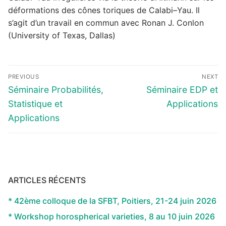
déformations des cônes toriques de Calabi–Yau. Il
s’agit d’un travail en commun avec Ronan J. Conlon
(University of Texas, Dallas)
Navigation
PREVIOUS
NEXT
de
Previous
Next
Séminaire Probabilités,
Séminaire EDP et
l’article
post:
post:
Statistique et
Applications
Applications
ARTICLES RÉCENTS
* 42ème colloque de la SFBT, Poitiers, 21-24 juin 2026
* Workshop horospherical varieties, 8 au 10 juin 2026