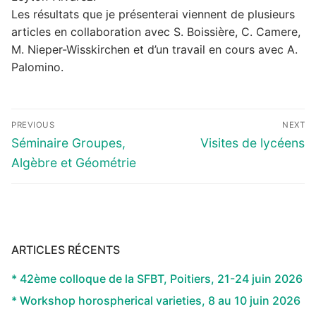
Les résultats que je présenterai viennent de plusieurs
articles en collaboration avec S. Boissière, C. Camere,
M. Nieper-Wisskirchen et d’un travail en cours avec A.
Palomino.
Navigation
PREVIOUS
NEXT
de
Previous
Next
Séminaire Groupes,
Visites de lycéens
l’article
post:
post:
Algèbre et Géométrie
ARTICLES RÉCENTS
* 42ème colloque de la SFBT, Poitiers, 21-24 juin 2026
* Workshop horospherical varieties, 8 au 10 juin 2026