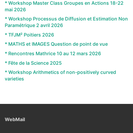
* Workshop Master Class Groupes en Actions 18-22
mai 2026
* Workshop Processus de Diffusion et Estimation Non
Paramétrique 2 avril 2026
* TFJM² Poitiers 2026
* MATHS et IMAGES Question de point de vue
* Rencontres Mathrice 10 au 12 mars 2026
* Fête de la Science 2025
* Workshop Arithmetics of non-positively curved
varieties
WebMail