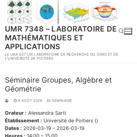
Aller
au
contenu
UMR 7348 – LABORATOIRE DE
MATHÉMATIQUES ET
APPLICATIONS
LE LMA EST UN LABORATOIRE DE RECHERCHE DU CNRS ET DE
Rechercher :
L'UNIVERSITÉ DE POITIERS
Séminaire Groupes, Algèbre et
Géométrie
8 AOÛT 2026
SEMINAIRE
Orateur :
Alessandra Sarti
Établissement :
Université de Poitiers ()
Dates :
2026-03-19 – 2026-03-19
Heures :
14:00 – 15:00