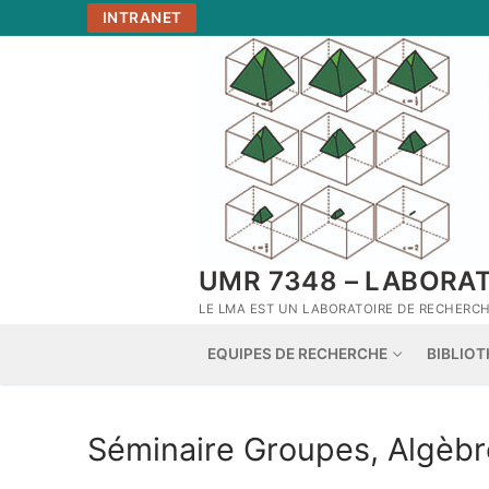
Aller
INTRANET
au
contenu
UMR 7348 – LABORA
LE LMA EST UN LABORATOIRE DE RECHERCHE
EQUIPES DE RECHERCHE
BIBLIO
Séminaire Groupes, Algèbr