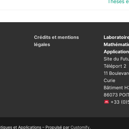
Next
Thèses 
post:
Crédits et mentions
Laboratoir
légales
Mathémati
Applicatio
Site du Fut
Téléport 2
11 Boulevar
Curie
Bâtiment H
86073 POI
+33 (0)5
ques et Applications – Propulsé par
Customify
.