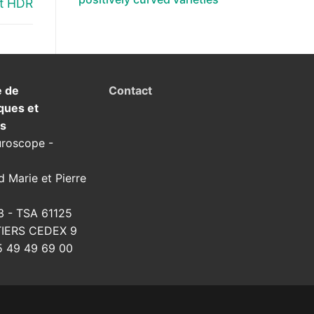
et HDR
e de
Contact
ques et
ns
uroscope -
d Marie et Pierre
3 - TSA 61125
TIERS CEDEX 9
 49 49 69 00