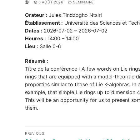
6 AOÛT 2026
SEMINAIRE
Orateur :
Jules Tindzogho Ntsiri
Établissement :
Université des Sciences et Tec
Dates :
2026-07-02 – 2026-07-02
Heures :
14:00 – 14:00
Lieu :
Salle 0-6
Résumé :
Titre de la conférence : A few words on Lie rings 
rings that are equipped with a model-theoritic d
properties similar to those of Lie K-algebras. In
example, that simple Lie rings up to dimension 4 
This will be an opportunity for us to present so
them.
Navigation
PREVIOUS