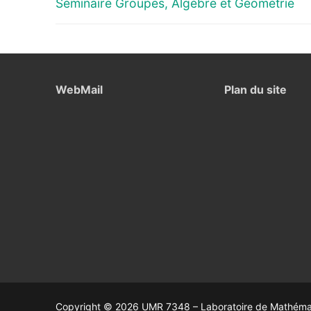
de
Previous
Séminaire Groupes, Algèbre et Géométrie
post:
l’article
WebMail
Plan du site
Copyright © 2026 UMR 7348 – Laboratoire de Mathémati