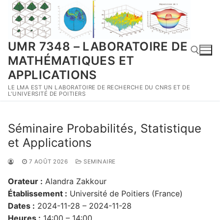
Aller
au
contenu
UMR 7348 – LABORATOIRE DE
MATHÉMATIQUES ET
APPLICATIONS
LE LMA EST UN LABORATOIRE DE RECHERCHE DU CNRS ET DE
Rechercher :
L'UNIVERSITÉ DE POITIERS
Séminaire Probabilités, Statistique
et Applications
7 AOÛT 2026
SEMINAIRE
Orateur :
Alandra Zakkour
Établissement :
Université de Poitiers (France)
Dates :
2024-11-28 – 2024-11-28
Heures :
14:00 – 14:00