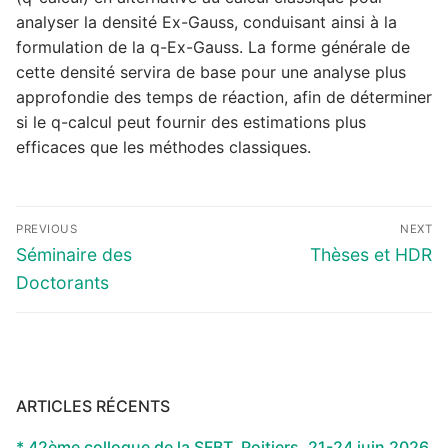
analyser la densité Ex-Gauss, conduisant ainsi à la
formulation de la q-Ex-Gauss. La forme générale de
cette densité servira de base pour une analyse plus
approfondie des temps de réaction, afin de déterminer
si le q-calcul peut fournir des estimations plus
efficaces que les méthodes classiques.
Navigation
PREVIOUS
NEXT
de
Previous
Next
Séminaire des
Thèses et HDR
l’article
post:
post:
Doctorants
ARTICLES RÉCENTS
* 42ème colloque de la SFBT, Poitiers, 21-24 juin 2026