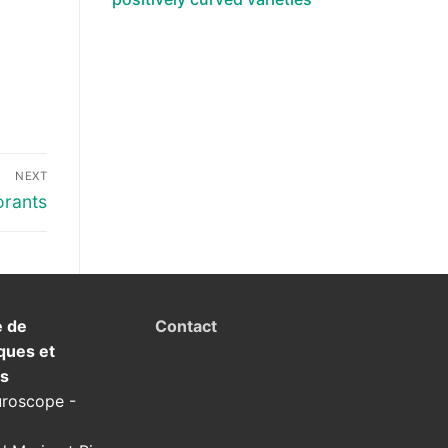
NEXT
orants
e de
Contact
ques et
ns
uroscope -