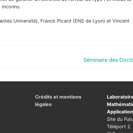
n inconnu.
antes Université), Franck Picard (ENS de Lyon) et Vincent
Next
Séminaire des Doct
post:
Crédits et mentions
Laboratoir
légales
Mathémati
Applicatio
Site du Fut
Téléport 2