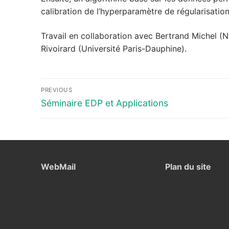
calibration de l’hyperparamètre de régularisatio
Travail en collaboration avec Bertrand Michel (N
Rivoirard (Université Paris-Dauphine).
Navigation
PREVIOUS
de
Previous
Séminaire EDP et Applications
post:
l’article
WebMail
Plan du site