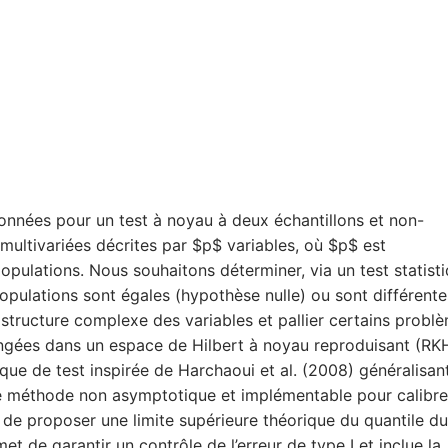
 données pour un test à noyau à deux échantillons et non-
ultivariées décrites par $p$ variables, où $p$ est
populations. Nous souhaitons déterminer, via un test statist
populations sont égales (hypothèse nulle) ou sont différente
 structure complexe des variables et pallier certains probl
ongées dans un espace de Hilbert à noyau reproduisant (RK
ique de test inspirée de Harchaoui et al. (2008) généralisant
e méthode non asymptotique et implémentable pour calibre
 de proposer une limite supérieure théorique du quantile du
t de garantir un contrôle de l’erreur de type I et inclue la