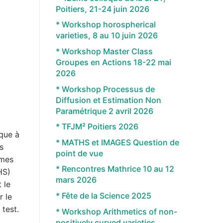
Poitiers, 21-24 juin 2026
* Workshop horospherical
varieties, 8 au 10 juin 2026
* Workshop Master Class
Groupes en Actions 18-22 mai
2026
* Workshop Processus de
Diffusion et Estimation Non
Paramétrique 2 avril 2026
* TFJM² Poitiers 2026
ique à
* MATHS et IMAGES Question de
s
point de vue
èmes
* Rencontres Mathrice 10 au 12
HS)
mars 2026
 le
* Fête de la Science 2025
r le
 test.
* Workshop Arithmetics of non-
positively curved varieties