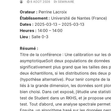
6 AOÛT 2026
SEMINAIRE
Orateur :
Perrine Lacroix
Établissement :
Université de Nantes (France)
Dates :
2025-03-13 – 2025-03-13
Heures :
14:00 – 14:00
Lieu :
Salle 0-3
Résumé :
Titre de la conférence : Une calibration sur les
asymptotiqueSoit deux populations de données m
significativement plus grand que les tailles des 
deux échantillons, si les distributions des deux 
(hypothèse alternative). Pour tenir compte de la
liés à la grande dimension, les données sont pl
bien choisi. Dans cet exposé, j’étudie une statist
test de Student dans un RKHS, et je propose un
test. Tout d’abord, une analyse spectrale permet
Ensuite, un algorithme basé sur les données perme