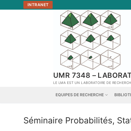
Aller
INTRANET
au
contenu
UMR 7348 – LABORA
LE LMA EST UN LABORATOIRE DE RECHERCHE
EQUIPES DE RECHERCHE
BIBLIO
Séminaire Probabilités, Sta