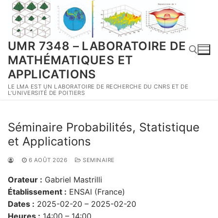
Aller
au
contenu
UMR 7348 – LABORATOIRE DE
MATHÉMATIQUES ET
APPLICATIONS
LE LMA EST UN LABORATOIRE DE RECHERCHE DU CNRS ET DE
Rechercher :
L'UNIVERSITÉ DE POITIERS
Séminaire Probabilités, Statistique
et Applications
6 AOÛT 2026
SEMINAIRE
Orateur :
Gabriel Mastrilli
Établissement :
ENSAI (France)
Dates :
2025-02-20 – 2025-02-20
Heures :
14:00 – 14:00