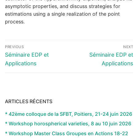
asymptotic properties, and discuss strategies for
estimations using a single realization of the point
process.
Navigation
PREVIOUS
NEXT
de
Previous
Next
Séminaire EDP et
Séminaire EDP et
l’article
post:
post:
Applications
Applications
ARTICLES RÉCENTS
* 42ème colloque de la SFBT, Poitiers, 21-24 juin 2026
* Workshop horospherical varieties, 8 au 10 juin 2026
* Workshop Master Class Groupes en Actions 18-22