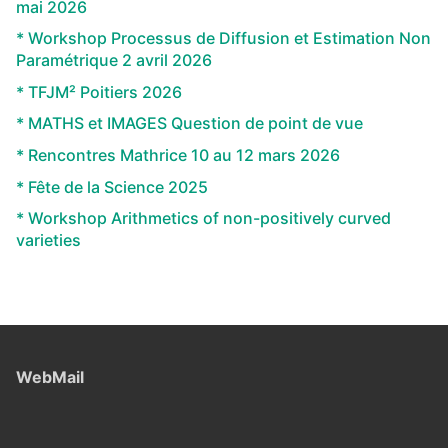
mai 2026
* Workshop Processus de Diffusion et Estimation Non
Paramétrique 2 avril 2026
* TFJM² Poitiers 2026
* MATHS et IMAGES Question de point de vue
* Rencontres Mathrice 10 au 12 mars 2026
* Fête de la Science 2025
* Workshop Arithmetics of non-positively curved
varieties
WebMail