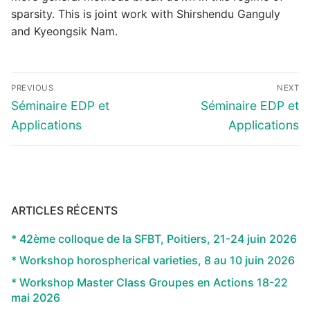
sparsity. This is joint work with Shirshendu Ganguly
and Kyeongsik Nam.
Navigation
PREVIOUS
NEXT
de
Previous
Next
Séminaire EDP et
Séminaire EDP et
l’article
post:
post:
Applications
Applications
ARTICLES RÉCENTS
* 42ème colloque de la SFBT, Poitiers, 21-24 juin 2026
* Workshop horospherical varieties, 8 au 10 juin 2026
* Workshop Master Class Groupes en Actions 18-22
mai 2026