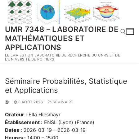
Aller
au
contenu
UMR 7348 – LABORATOIRE DE
MATHÉMATIQUES ET
APPLICATIONS
LE LMA EST UN LABORATOIRE DE RECHERCHE DU CNRS ET DE
Rechercher :
L'UNIVERSITÉ DE POITIERS
Séminaire Probabilités, Statistique
et Applications
8 AOÛT 2026
SEMINAIRE
Orateur :
Ella Hiesmayr
Établissement :
ENSL (Lyon) (France)
Dates :
2026-03-19 – 2026-03-19
Heures :
14:00 – 15:00