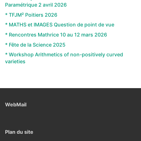
Paramétrique 2 avril 2026
* TFJM² Poitiers 2026
* MATHS et IMAGES Question de point de vue
* Rencontres Mathrice 10 au 12 mars 2026
* Fête de la Science 2025
* Workshop Arithmetics of non-positively curved
varieties
WebMail
Plan du site