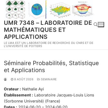
Aller
au
contenu
UMR 7348 – LABORATOIRE DE
MATHÉMATIQUES ET
APPLICATIONS
LE LMA EST UN LABORATOIRE DE RECHERCHE DU CNRS ET DE
Rechercher :
L'UNIVERSITÉ DE POITIERS
Séminaire Probabilités, Statistique
et Applications
8 AOÛT 2026
SEMINAIRE
Orateur :
Nathalie Ayi
Établissement :
Laboratoire Jacques-Louis Lions
(Sorbonne Université) (France)
Dates :
2024-06-20 – 2024-06-20