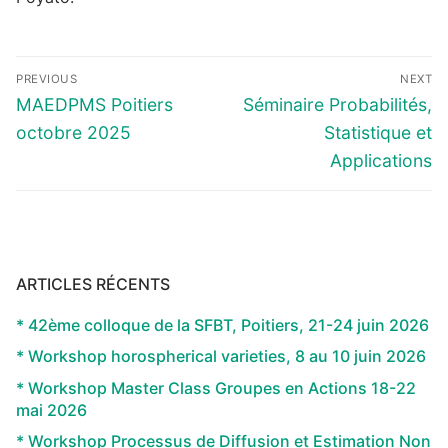
Navigation
PREVIOUS
NEXT
de
Previous
Next
MAEDPMS Poitiers
Séminaire Probabilités,
l’article
post:
post:
octobre 2025
Statistique et
Applications
ARTICLES RÉCENTS
* 42ème colloque de la SFBT, Poitiers, 21-24 juin 2026
* Workshop horospherical varieties, 8 au 10 juin 2026
* Workshop Master Class Groupes en Actions 18-22
mai 2026
* Workshop Processus de Diffusion et Estimation Non