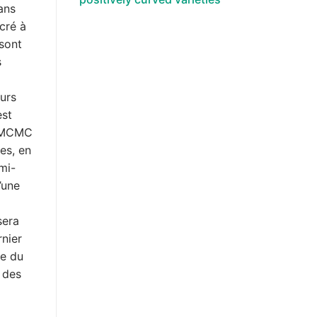
ans
cré à
 sont
s
eurs
est
e MCMC
es, en
mi-
’une
sera
rnier
ce du
 des