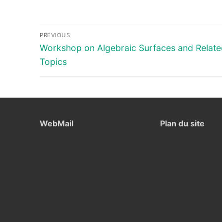
Navigation
PREVIOUS
de
Previous
Workshop on Algebraic Surfaces and Relat
post:
Topics
l’article
WebMail
Plan du site