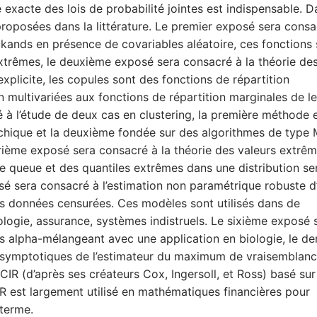
exacte des lois de probabilité jointes est indispensable. D
proposées dans la littérature. Le premier exposé sera consa
ckands en présence de covariables aléatoire, ces fonctions
extrêmes, le deuxième exposé sera consacré à la théorie de
plicite, les copules sont des fonctions de répartition
ion multivariées aux fonctions de répartition marginales de l
à l’étude de deux cas en clustering, la première méthode 
archique et la deuxième fondée sur des algorithmes de typ
ième exposé sera consacré à la théorie des valeurs extrêm
 de queue et des quantiles extrêmes dans une distribution se
é sera consacré à l’estimation non paramétrique robuste d
des données censurées. Ces modèles sont utilisés dans de
ogie, assurance, systèmes indistruels. Le sixième exposé 
s alpha-mélangeant avec une application en biologie, le de
asymptotiques de l’estimateur du maximum de vraisemblan
IR (d’après ses créateurs Cox, Ingersoll, et Ross) basé sur
 est largement utilisé en mathématiques financières pour
 terme.