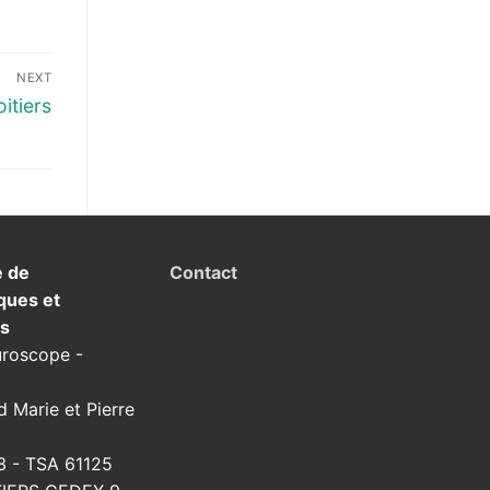
NEXT
itiers
e de
Contact
ques et
ns
uroscope -
d Marie et Pierre
3 - TSA 61125