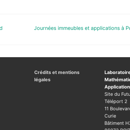
Next
ed
Journées immeubles et applications à Po
post:
Crédits et mentions
Laboratoir
légales
Mathémati
Applicatio
Site du Fut
Téléport 2
11 Boulevar
Curie
Bâtiment H