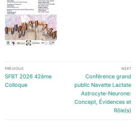
Navigation
PREVIOUS
NEXT
de
Previous
Next
SFBT 2026 42ème
Conférence grand
l’article
post:
post:
Colloque
public Navette Lactate
Astrocyte-Neurone:
Concept, Évidences et
Rôle(s)