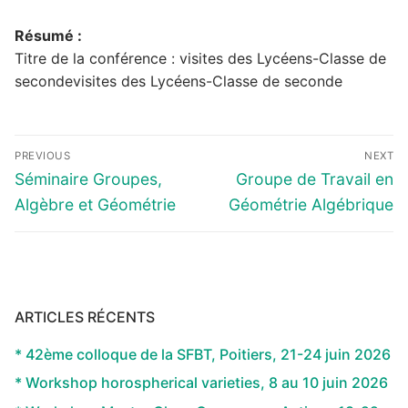
Résumé :
Titre de la conférence : visites des Lycéens-Classe de
secondevisites des Lycéens-Classe de seconde
Navigation
PREVIOUS
NEXT
de
Previous
Next
Séminaire Groupes,
Groupe de Travail en
l’article
post:
post:
Algèbre et Géométrie
Géométrie Algébrique
ARTICLES RÉCENTS
* 42ème colloque de la SFBT, Poitiers, 21-24 juin 2026
* Workshop horospherical varieties, 8 au 10 juin 2026