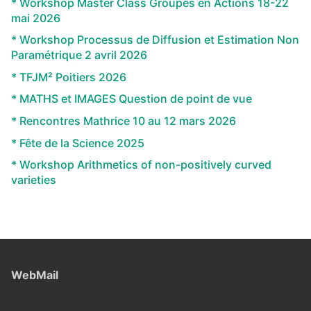
* Workshop Master Class Groupes en Actions 18-22
mai 2026
* Workshop Processus de Diffusion et Estimation Non
Paramétrique 2 avril 2026
* TFJM² Poitiers 2026
* MATHS et IMAGES Question de point de vue
* Rencontres Mathrice 10 au 12 mars 2026
* Fête de la Science 2025
* Workshop Arithmetics of non-positively curved
varieties
WebMail