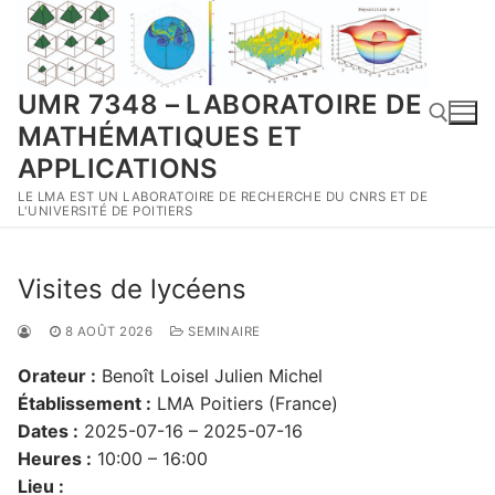
Aller
au
contenu
UMR 7348 – LABORATOIRE DE
MATHÉMATIQUES ET
APPLICATIONS
LE LMA EST UN LABORATOIRE DE RECHERCHE DU CNRS ET DE
Rechercher :
L'UNIVERSITÉ DE POITIERS
Visites de lycéens
8 AOÛT 2026
SEMINAIRE
Orateur :
Benoît Loisel Julien Michel
Établissement :
LMA Poitiers (France)
Dates :
2025-07-16 – 2025-07-16
Heures :
10:00 – 16:00
Lieu :