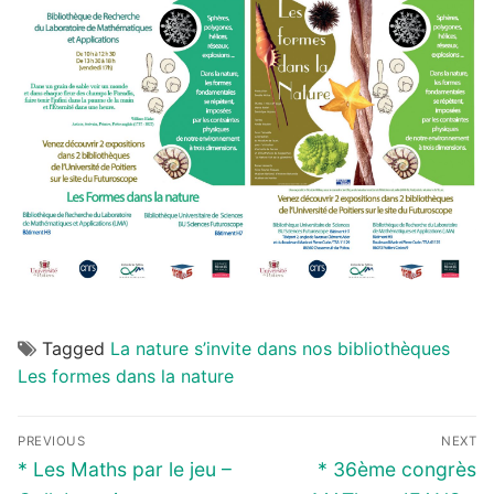
Tagged
La nature s’invite dans nos bibliothèques
Les formes dans la nature
Navigation
PREVIOUS
NEXT
de
Previous
Next
* Les Maths par le jeu –
* 36ème congrès
post:
post: