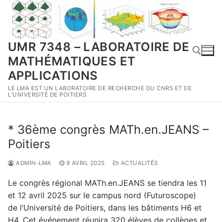
Aller
au
contenu
UMR 7348 – LABORATOIRE DE
MATHÉMATIQUES ET
APPLICATIONS
LE LMA EST UN LABORATOIRE DE RECHERCHE DU CNRS ET DE
Rechercher :
L'UNIVERSITÉ DE POITIERS
* 36ème congrès MATh.en.JEANS –
Poitiers
ADMIN-LMA
9 AVRIL 2025
ACTUALITÉS
Le congrès régional MATh.en.JEANS se tiendra les 11
et 12 avril 2025 sur le campus nord (Futuroscope)
de l’Université de Poitiers, dans les bâtiments H6 et
H4. Cet événement réunira 320 élèves de collèges et