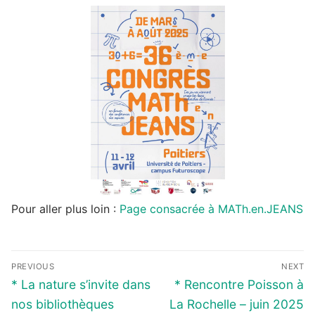
Pour aller plus loin :
Page consacrée à MATh.en.JEANS
Navigation
PREVIOUS
NEXT
de
Previous
Next
* La nature s’invite dans
* Rencontre Poisson à
l’article
post:
post:
nos bibliothèques
La Rochelle – juin 2025