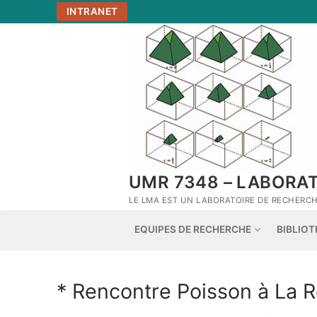
Aller
INTRANET
au
contenu
UMR 7348 – LABORA
LE LMA EST UN LABORATOIRE DE RECHERCHE
EQUIPES DE RECHERCHE
BIBLIO
* Rencontre Poisson à La R