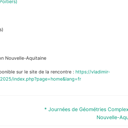
oitiers)
s)
n Nouvelle-Aquitaine
ponible sur le site de la rencontre :
https://vladimir-
on2025/index.php?page=home&lang=fr
Next
* Journées de Géométries Comple
post:
Nouvelle-Aqu