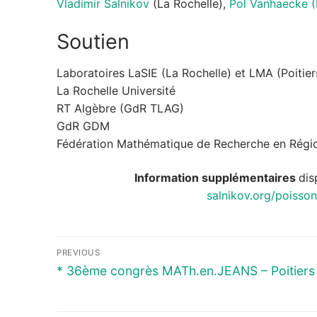
Vladimir Salnikov
(La Rochelle),
Pol Vanhaecke (P
Soutien
Laboratoires LaSIE (La Rochelle) et LMA (Poitier
La Rochelle Université
RT Algèbre (GdR TLAG)
GdR GDM
Fédération Mathématique de Recherche en Régio
Information supplémentaires
dis
salnikov.org/poiss
Navigation
PREVIOUS
de
Previous
* 36ème congrès MATh.en.JEANS – Poitiers
post:
l’article