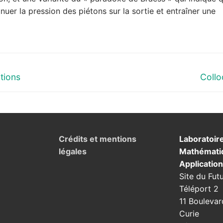
nuer la pression des piétons sur la sortie et entraîner une
Next
ations
Coll
post:
Crédits et mentions
Laboratoir
légales
Mathémati
Applicatio
Site du Fut
Téléport 2
11 Boulevar
Curie