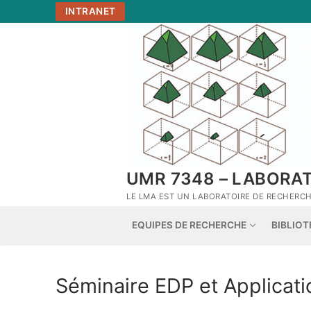
Aller
INTRANET
au
contenu
UMR 7348 – LABORA
LE LMA EST UN LABORATOIRE DE RECHERCHE
EQUIPES DE RECHERCHE
BIBLIO
Séminaire EDP et Applicati