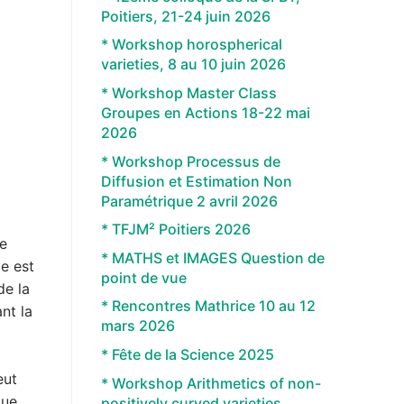
Poitiers, 21-24 juin 2026
* Workshop horospherical
varieties, 8 au 10 juin 2026
* Workshop Master Class
Groupes en Actions 18-22 mai
2026
* Workshop Processus de
Diffusion et Estimation Non
Paramétrique 2 avril 2026
* TFJM² Poitiers 2026
ne
* MATHS et IMAGES Question de
ie est
point de vue
de la
* Rencontres Mathrice 10 au 12
nt la
mars 2026
* Fête de la Science 2025
eut
* Workshop Arithmetics of non-
que
positively curved varieties