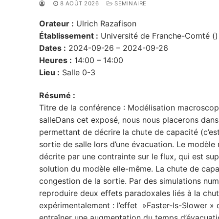
8 AOÛT 2026
SEMINAIRE
Orateur :
Ulrich Razafison
Établissement :
Université de Franche-Comté ()
Dates :
2024-09-26 – 2024-09-26
Heures :
14:00 – 14:00
Lieu :
Salle 0-3
Résumé :
Titre de la conférence : Modélisation macroscop
salleDans cet exposé, nous nous placerons dans 
permettant de décrire la chute de capacité (c’es
sortie de salle lors d’une évacuation. Le modèle 
décrite par une contrainte sur le flux, qui est 
solution du modèle elle-même. La chute de capac
congestion de la sortie. Par des simulations nu
reproduire deux effets paradoxales liés à la chu
expérimentalement : l’effet »Faster-Is-Slower » 
entraîner une augmentation du temps d’évacuatio