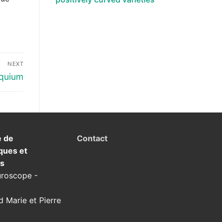
NEXT
oquium
e de
Contact
ques et
ns
uroscope -
d Marie et Pierre