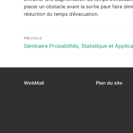
placer un obstacle avant la sortie peut faire dimi
réduction du temps d’évacuation.
Navigation
PREVIOUS
de
Previous
Séminaire Probabilités, Statistique et Applic
post:
l’article
WebMail
Plan du site