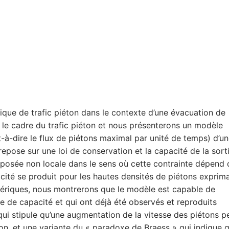
ique de trafic piéton dans le contexte d’une évacuation de
le cadre du trafic piéton et nous présenterons un modèle
t-à-dire le flux de piétons maximal par unité de temps) d’u
repose sur une loi de conservation et la capacité de la sort
supposée non locale dans le sens où cette contrainte dépend 
ité se produit pour les hautes densités de piétons exprima
mériques, nous montrerons que le modèle est capable de
te de capacité et qui ont déjà été observés et reproduits
qui stipule qu’une augmentation de la vitesse des piétons p
n, et une variante du « paradoxe de Braess » qui indique 