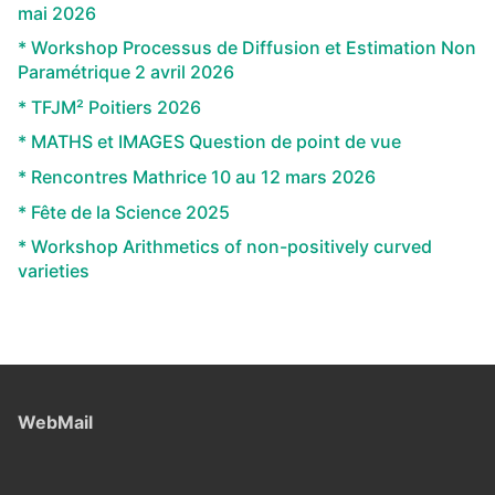
mai 2026
* Workshop Processus de Diffusion et Estimation Non
Paramétrique 2 avril 2026
* TFJM² Poitiers 2026
* MATHS et IMAGES Question de point de vue
* Rencontres Mathrice 10 au 12 mars 2026
* Fête de la Science 2025
* Workshop Arithmetics of non-positively curved
varieties
WebMail