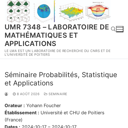
Aller
au
contenu
UMR 7348 – LABORATOIRE DE
MATHÉMATIQUES ET
APPLICATIONS
LE LMA EST UN LABORATOIRE DE RECHERCHE DU CNRS ET DE
Rechercher :
L'UNIVERSITÉ DE POITIERS
Séminaire Probabilités, Statistique
et Applications
8 AOÛT 2026
SEMINAIRE
Orateur :
Yohann Foucher
Établissement :
Université et CHU de Poitiers
(France)
Dates :
2024-10-17 – 2024-10-17