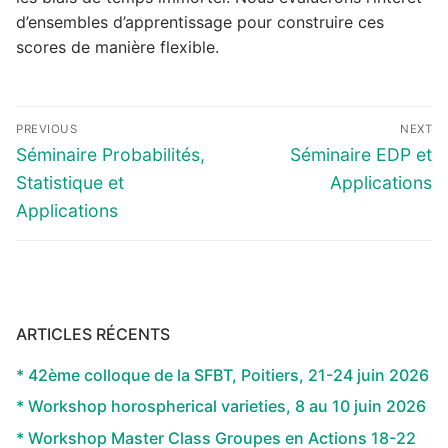
d’ensembles d’apprentissage pour construire ces
scores de manière flexible.
Navigation
PREVIOUS
NEXT
de
Previous
Next
Séminaire Probabilités,
Séminaire EDP et
l’article
post:
post:
Statistique et
Applications
Applications
ARTICLES RÉCENTS
* 42ème colloque de la SFBT, Poitiers, 21-24 juin 2026
* Workshop horospherical varieties, 8 au 10 juin 2026
* Workshop Master Class Groupes en Actions 18-22