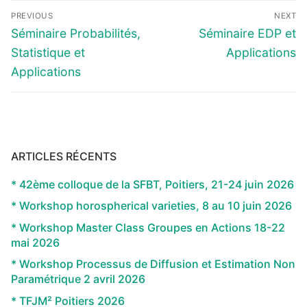
Navigation
PREVIOUS
NEXT
de
Previous
Next
Séminaire Probabilités,
Séminaire EDP et
l’article
post:
post:
Statistique et
Applications
Applications
ARTICLES RÉCENTS
* 42ème colloque de la SFBT, Poitiers, 21-24 juin 2026
* Workshop horospherical varieties, 8 au 10 juin 2026
* Workshop Master Class Groupes en Actions 18-22
mai 2026
* Workshop Processus de Diffusion et Estimation Non
Paramétrique 2 avril 2026
* TFJM² Poitiers 2026