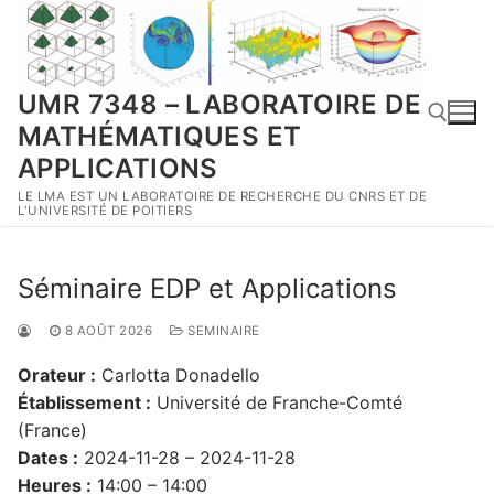
Aller
au
contenu
UMR 7348 – LABORATOIRE DE
MATHÉMATIQUES ET
APPLICATIONS
LE LMA EST UN LABORATOIRE DE RECHERCHE DU CNRS ET DE
Rechercher :
L'UNIVERSITÉ DE POITIERS
Séminaire EDP et Applications
8 AOÛT 2026
SEMINAIRE
Orateur :
Carlotta Donadello
Établissement :
Université de Franche-Comté
(France)
Dates :
2024-11-28 – 2024-11-28
Heures :
14:00 – 14:00