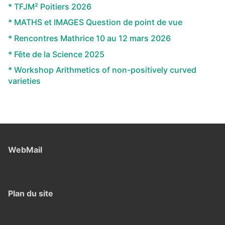
* TFJM² Poitiers 2026
* MATHS et IMAGES Question de point de vue
* Rencontres Mathrice 10 au 12 mars 2026
* Fête de la Science 2025
* Workshop Arithmetics of non-positively curved
varieties
WebMail
Plan du site