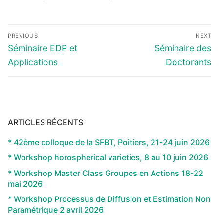
Navigation
PREVIOUS
NEXT
de
Previous
Next
Séminaire EDP et
Séminaire des
l’article
post:
post:
Applications
Doctorants
ARTICLES RÉCENTS
* 42ème colloque de la SFBT, Poitiers, 21-24 juin 2026
* Workshop horospherical varieties, 8 au 10 juin 2026
* Workshop Master Class Groupes en Actions 18-22
mai 2026
* Workshop Processus de Diffusion et Estimation Non
Paramétrique 2 avril 2026