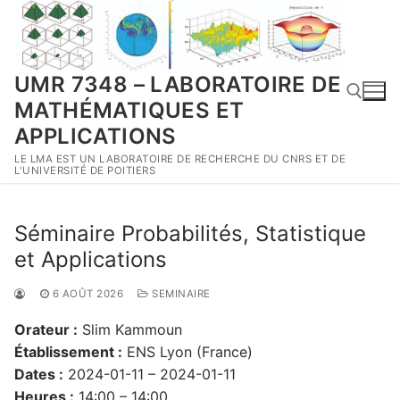
Aller
au
contenu
UMR 7348 – LABORATOIRE DE
MATHÉMATIQUES ET
APPLICATIONS
LE LMA EST UN LABORATOIRE DE RECHERCHE DU CNRS ET DE
Rechercher :
L'UNIVERSITÉ DE POITIERS
Séminaire Probabilités, Statistique
et Applications
6 AOÛT 2026
SEMINAIRE
Orateur :
Slim Kammoun
Établissement :
ENS Lyon (France)
Dates :
2024-01-11 – 2024-01-11
Heures :
14:00 – 14:00