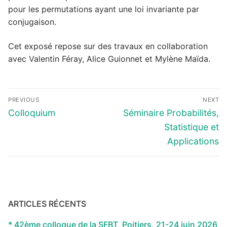
pour les permutations ayant une loi invariante par
conjugaison.
Cet exposé repose sur des travaux en collaboration
avec Valentin Féray, Alice Guionnet et Mylène Maïda.
Navigation
PREVIOUS
NEXT
de
Previous
Next
Colloquium
Séminaire Probabilités,
l’article
post:
post:
Statistique et
Applications
ARTICLES RÉCENTS
* 42ème colloque de la SFBT, Poitiers, 21-24 juin 2026