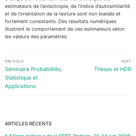
estimateurs de l’anisotropie, de l’indice d’autosimilarité
et de l’orientation de la texture sont non biaisés et
fortement consistants. Des résultats numériques
illustrent le comportement de ces estimateurs selon
les valeurs des paramètres.
Navigation
PREVIOUS
NEXT
de
Previous
Next
Séminaire Probabilités,
Thèses et HDR
l’article
post:
post:
Statistique et
Applications
ARTICLES RÉCENTS
* 42ème colloque de la SFBT, Poitiers, 21-24 juin 2026