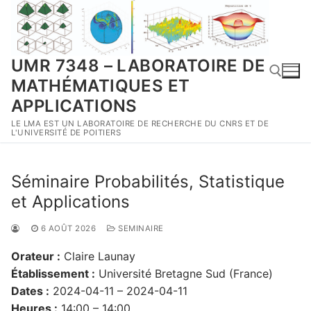
Aller
au
contenu
UMR 7348 – LABORATOIRE DE
MATHÉMATIQUES ET
APPLICATIONS
LE LMA EST UN LABORATOIRE DE RECHERCHE DU CNRS ET DE
Rechercher :
L'UNIVERSITÉ DE POITIERS
Séminaire Probabilités, Statistique
et Applications
6 AOÛT 2026
SEMINAIRE
Orateur :
Claire Launay
Établissement :
Université Bretagne Sud (France)
Dates :
2024-04-11 – 2024-04-11
Heures :
14:00 – 14:00